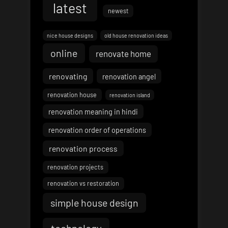
latest
newest
nice house designs
old house renovation ideas
online
renovate home
renovating
renovation angel
renovation house
renovation island
renovation meaning in hindi
renovation order of operations
renovation process
renovation projects
renovation vs restoration
simple house design