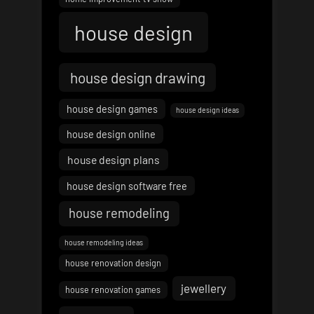
house design
house design drawing
house design games
house design ideas
house design online
house design plans
house design software free
house remodeling
house remodeling ideas
house renovation design
jewellery
house renovation games