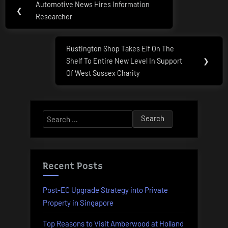
Automotive News Hires Information
Previous
❮
navigation
Researcher
Post:
Rustington Shop Takes Elf On The
Next
Shelf To Entire New Level In Support
❯
Post:
Of West Sussex Charity
Search
for:
Recent Posts
Post-EC Upgrade Strategy into Private
Property in Singapore
Top Reasons to Visit Amberwood at Holland