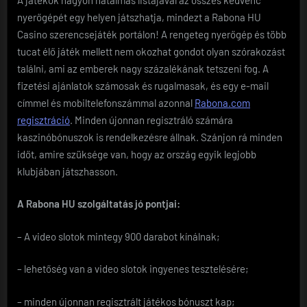
nyerőgépét egy helyen játszhatja, mindezt a Rabona HU
Casino szerencsejáték portálon! A rengeteg nyerőgép és több
tucat élő játék mellett nem okozhat gondot olyan szórakozást
találni, ami az emberek nagy százalékának tetszeni fog. A
fizetési ajánlatok számosak és rugalmasak, és egy e-mail
címmel és mobiltelefonszámmal azonnal
Rabona.com
regisztráció
. Minden újonnan regisztráló számára
kaszinóbónuszok is rendelkezésre állnak. Szánjon rá minden
időt, amire szüksége van, hogy az ország egyik legjobb
klubjában játszhasson.
A Rabona HU szolgáltatás jó pontjai:
– A video slotok mintegy 900 darabot kínálnak;
– lehetőség van a video slotok ingyenes tesztelésére;
– minden újonnan regisztrált játékos bónuszt kap;