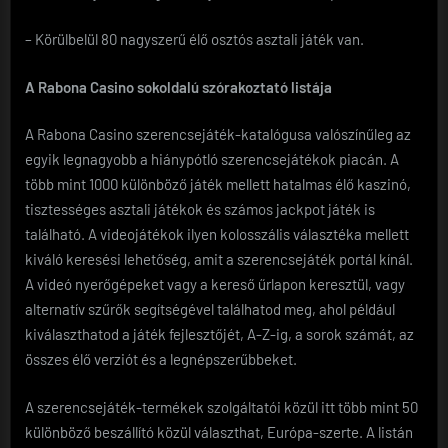
– Körülbelül 80 nagyszerű élő osztós asztali játék van.
A Rabona Casino sokoldalú szórakoztató listája
A Rabona Casino szerencsejáték-katalógusa valószínűleg az
egyik legnagyobb a hiánypótló szerencsejátékok piacán. A
több mint 1000 különböző játék mellett hatalmas élő kaszinó,
tisztességes asztali játékok és számos jackpot játék is
található. A videojátékok ilyen kolosszális választéka mellett
kiváló keresési lehetőség, amit a szerencsejáték portál kínál.
A videó nyerőgépeket vagy a kereső űrlapon keresztül, vagy
alternatív szűrők segítségével találhatod meg, ahol például
kiválaszthatod a játék fejlesztőjét, A-Z-ig, a sorok számát, az
összes élő verziót és a legnépszerűbbeket.
A szerencsejáték-termékek szolgáltatói közül itt több mint 50
különböző beszállító közül választhat, Európa-szerte. A listán