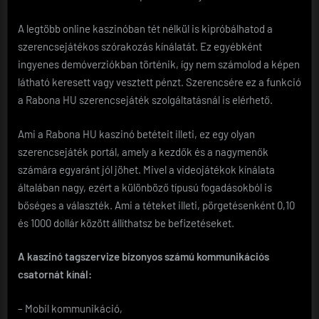
A legtöbb online kaszinóban tét nélkül is kipróbálhatod a
szerencsejátékos szórakozás kínálatát. Ez egyébként
ingyenes demóverziókban történik, így nem számolod a képen
látható keresett vagy vesztett pénzt. Szerencsére ez a funkció
a Rabona HU szerencsejáték szolgáltatásnál is elérhető.
Ami a Rabona HU kaszinó betéteit illeti, ez egy olyan
szerencsejáték portál, amely a kezdők és a nagymenők
számára egyaránt jól jöhet. Mivel a videojátékok kínálata
általában nagy, ezért a különböző típusú fogadásokból is
bőséges a választék. Ami a téteket illeti, pörgetésenként 0,10
és 1000 dollár között állíthatsz be befizetéseket.
A kaszinó tagszervize bizonyos számú kommunikációs
csatornát kínál:
– Mobil kommunikáció,